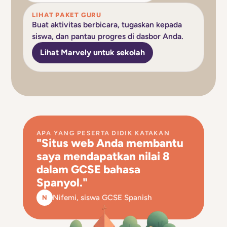
LIHAT PAKET GURU
Buat aktivitas berbicara, tugaskan kepada
siswa, dan pantau progres di dasbor Anda.
Lihat Marvely untuk sekolah
APA YANG PESERTA DIDIK KATAKAN
"Situs web Anda membantu
saya mendapatkan nilai 8
dalam GCSE bahasa
Spanyol."
Nifemi, siswa GCSE Spanish
N