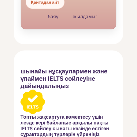
Қайтадан айт
баяу
жылдамырақ
шынайы нұсқаулармен және
ұпаймен
IELTS сөйлеуіне
дайындалыңыз
Топты жақсартуға көмектесу үшін
лезде кері байланыс арқылы нақты
IELTS сөйлеу сынағы кезінде естіген
сұрақтардың түрлерін үйреніңіз.