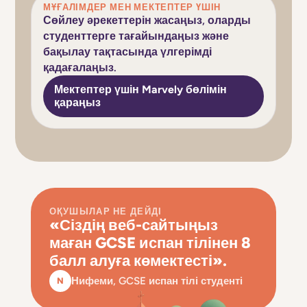
МҰҒАЛІМДЕР МЕН МЕКТЕПТЕР ҮШІН
Сөйлеу әрекеттерін жасаңыз, оларды
студенттерге тағайындаңыз және
бақылау тақтасында үлгерімді
қадағалаңыз.
Мектептер үшін Marvely бөлімін
қараңыз
ОҚУШЫЛАР НЕ ДЕЙДІ
«Сіздің веб-сайтыңыз
маған GCSE испан тілінен 8
балл алуға көмектесті».
Нифеми, GCSE испан тілі студенті
N