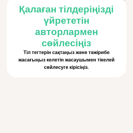
Қалаған тілдеріңізді
үйрететін
авторлармен
сөйлесіңіз
Тіл тегтерін сақтаңыз және тәжірибе
жасағыңыз келетін жасаушымен тікелей
сөйлесуге кірісіңіз.