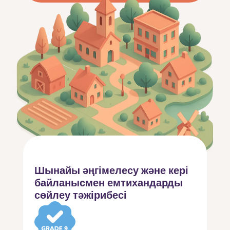
Шынайы әңгімелесу және кері
байланыс
мен емтихандарды
сөйлеу тәжірибесі