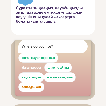
Сұрақты тыңдаңыз, жауабыңызды
айтыңыз және емтихан ұпайларын
алу үшін оны қалай жақсартуға
болатынын қараңыз.
Where do you live?
Маған жауап беріңізші
Маған көрсет
олар не айтты
жақсы жауап
шағын анықтама
Қайтадан айт