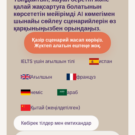
қалай жақсартуға болатынын
көрсететін мейірімді AI көмегімен
шынайы сөйлеу сценарийлерін өз
қарқыныңызбен орындаңыз.
Қазір сценарий жасап көріңіз.
Жүктеп алатын ештеңе жоқ.
IELTS үшін ағылшын тілі
испан
Ағылшын
француз
неміс
араб
Қытай (жеңілдетілген)
Көбірек тілдер мен емтихандар