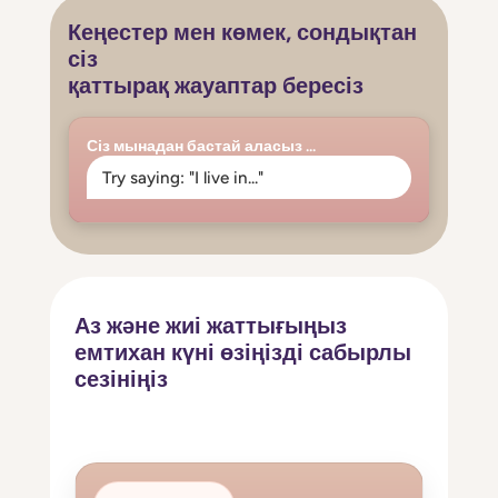
Кеңестер мен көмек, сондықтан
сіз
қаттырақ жауаптар бересіз
Сіз мынадан бастай аласыз ...
Try saying: "I live in..."
Аз және жиі жаттығыңыз
емтихан күні өзіңізді сабырлы
сезініңіз