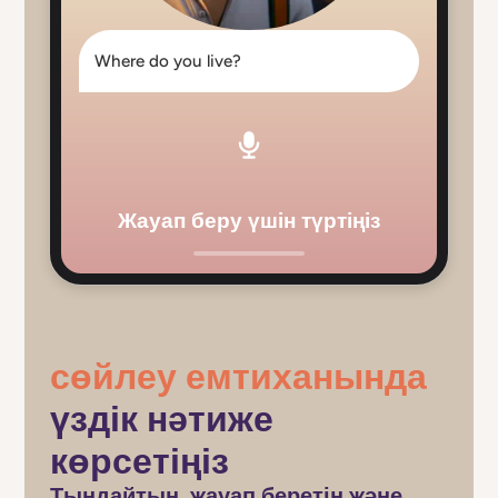
Where do you live?
Жауап беру үшін түртіңіз
сөйлеу емтиханында
үздік нәтиже
көрсетіңіз
Тыңдайтын, жауап беретін және