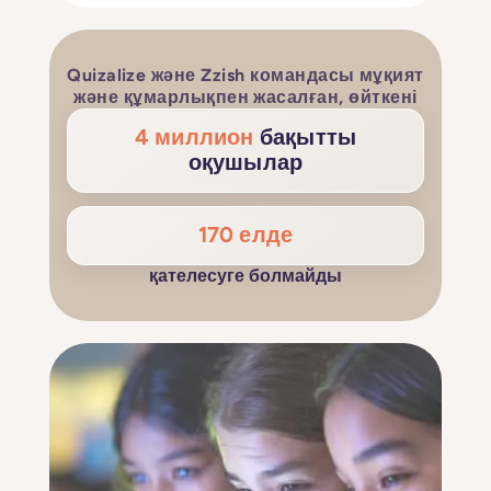
Quizalize және Zzish командасы мұқият
және құмарлықпен жасалған, өйткені
4 миллион
бақытты
оқушылар
170 елде
қателесуге болмайды