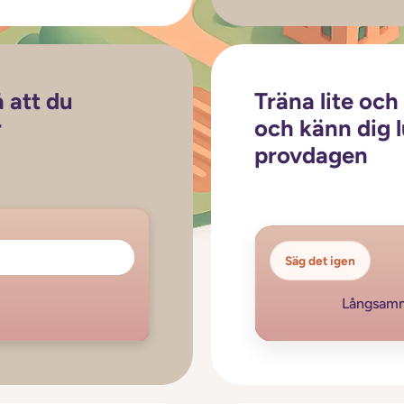
å att du
Träna lite och
r
och känn dig 
provdagen
Säg det igen
Långsam