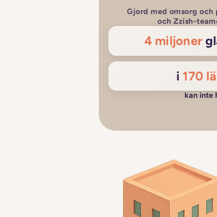
Gjord med omsorg och p
och Zzish-team
4 miljoner
gl
i
170 l
kan inte 