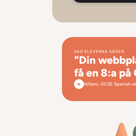
VAD ELEVERNA SÄGER
"Din webbpla
få en 8:a på
Nifemi, GCSE Spanish-e
N