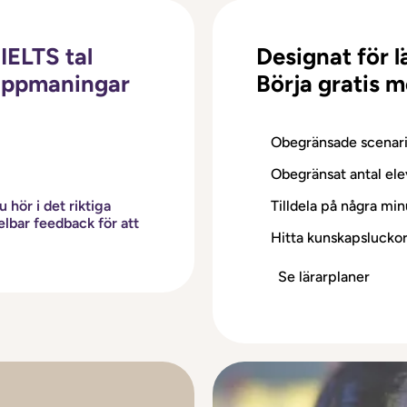
IELTS tal
Designat för l
 uppmaningar
Börja gratis m
Obegränsade scenar
Obegränsat antal ele
 hör i det riktiga
Tilldela på några min
lbar feedback för att
Hitta kunskapslucko
Se lärarplaner