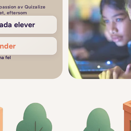
assion av Quizalize
et, eftersom
ada elever
änder
ha fel