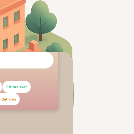
Ett bra svar
 det igen