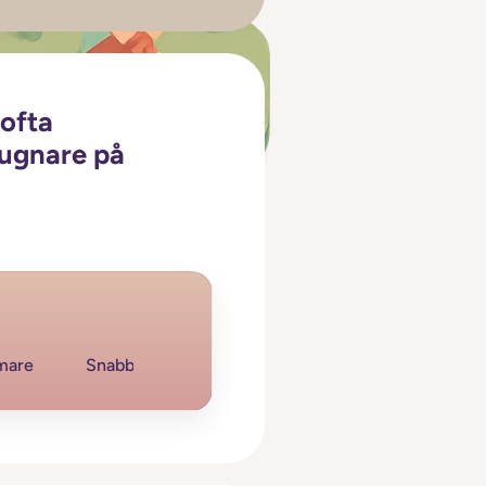
 ofta
lugnare på
mare
Snabbare