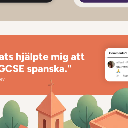
ts hjälpte mig att
 GCSE spanska."
lev