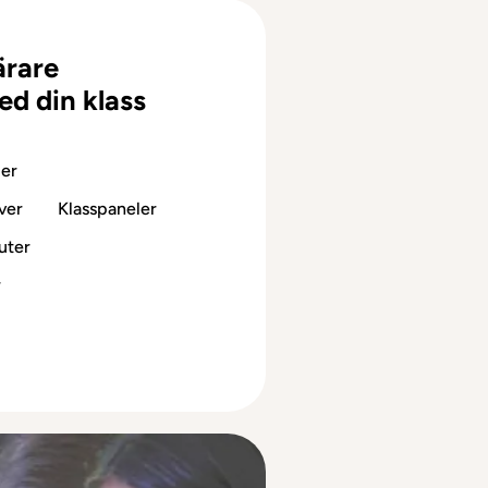
ärare
ed din klass
ier
ver
Klasspaneler
uter
r