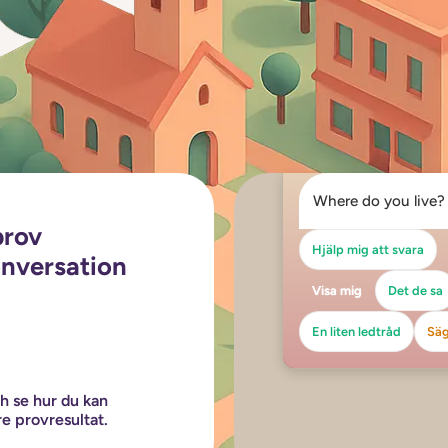
Where do you live?
prov
Hjälp mig att svara
onversation
Visa mig
Det de sa
En liten ledtråd
Säg
ch se hur du kan
re provresultat.