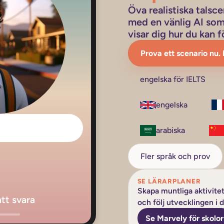
Öva realistiska talsce
med en vänlig AI som 
visar dig hur du kan f
Prova ett scenario nu. 
engelska för IELTS
engelska
arabiska
Fler språk och prov
SE LÄRARPLANER
Skapa muntliga aktivitete
att svara
och följ utvecklingen i 
Se Marvely för skolor