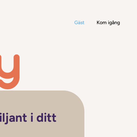
Gäst
Kom igång
ljant i ditt