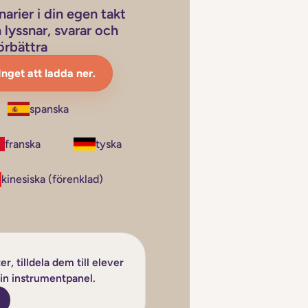
narier i din egen takt
lyssnar, svarar och
örbättra
Inget att ladda ner.
spanska
franska
tyska
kinesiska (förenklad)
r, tilldela dem till elever
din instrumentpanel.