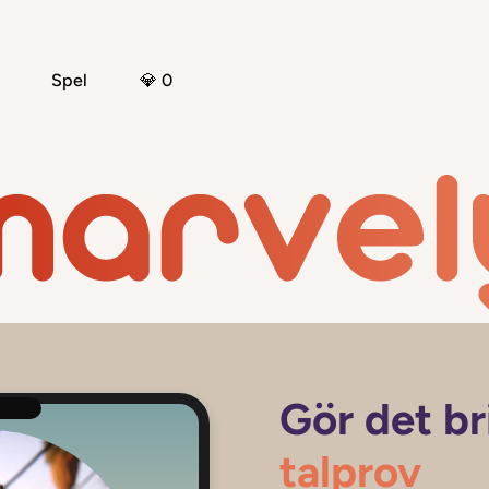
Spel
💎 0
Gör det bri
talprov