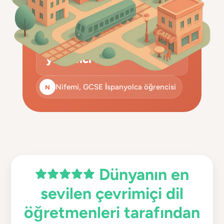
ÖĞRENCILER NE DIYOR
Web siteniz GCSE
İspanyolcadan 8 almama
yardımcı oldu.
Nifemi, GCSE İspanyolca öğrencisi
N
Dünyanın en
sevilen çevrimiçi dil
öğretmenleri tarafından