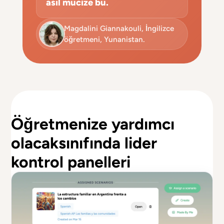
asıl mucize bu.
Magdalini Giannakouli, İngilizce
öğretmeni, Yunanistan.
Öğretmenize yardımcı
olacak
sınıfında lider
kontrol panelleri