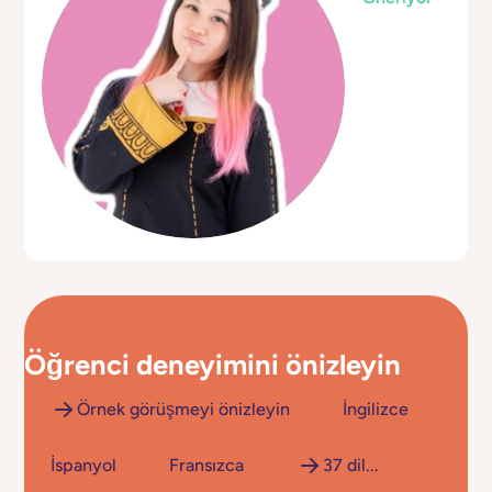
Öğrenci deneyimini
önizleyin
Örnek görüşmeyi önizleyin
İngilizce
İspanyol
Fransızca
37 dil...