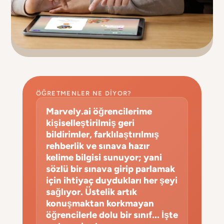
ÖĞRETMENLER NE DIYOR?
Marvely.ai öğrencilerime
kişiselleştirilmiş geri
bildirimler, farklılaştırılmış
rehberlik ve sınava hazır
kelime bilgisi sunuyor; yani
sözlü bir sınava girip parlamak
için ihtiyaç duydukları her şeyi
sağlıyor. Üstelik artık
konuşmaktan korkmayan
öğrencilerle dolu bir sınıf... İşte