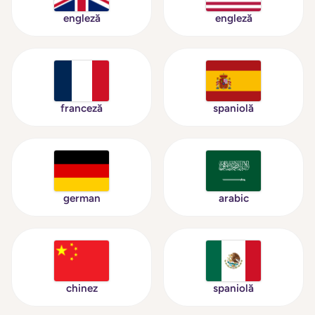
engleză
engleză
franceză
spaniolă
german
arabic
chinez
spaniolă