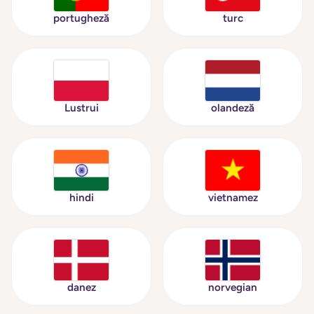
portugheză
turc
Lustrui
olandeză
hindi
vietnamez
danez
norvegian