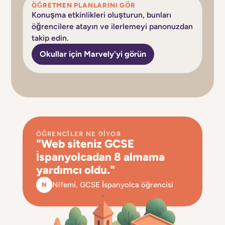
ÖĞRETMEN PLANLARINI GÖR
Konuşma etkinlikleri oluşturun, bunları
öğrencilere atayın ve ilerlemeyi panonuzdan
takip edin.
Okullar için Marvely'yi görün
ÖĞRENCILER NE DIYOR
"Web siteniz GCSE
İspanyolcadan 8 almama
yardımcı oldu."
Nifemi, GCSE İspanyolca öğrencisi
N