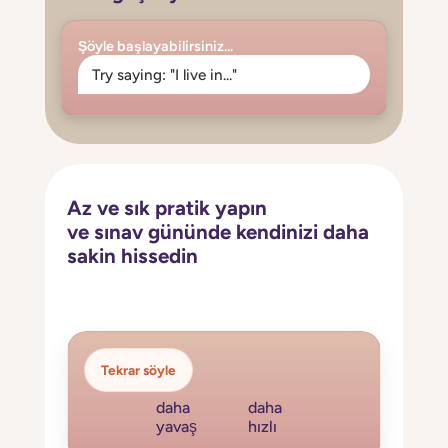
Şöyle başlayabilirsiniz...
Try saying: "I live in..."
Az ve sık pratik yapın
ve sınav gününde kendinizi daha
sakin hissedin
Tekrar söyle
daha
daha
yavaş
hızlı