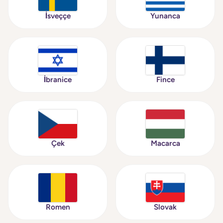
İsveççe
Yunanca
İbranice
Fince
Çek
Macarca
Romen
Slovak