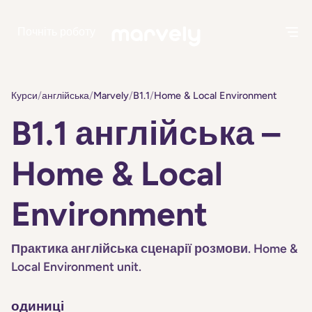
Почніть роботу
Курси
/
англійська
/
Marvely
/
B1.1
/
Home & Local Environment
B1.1 англійська –
Home & Local
Environment
Практика англійська сценарії розмови. Home &
Local Environment unit.
одиниці