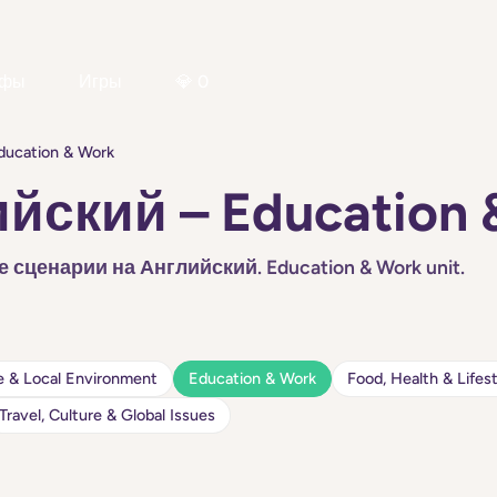
ифы
Игры
💎 0
ducation & Work
ийский – Education 
сценарии на Английский. Education & Work unit.
 & Local Environment
Education & Work
Food, Health & Lifes
Travel, Culture & Global Issues