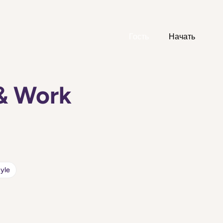
Гость
Начать
& Work
tyle