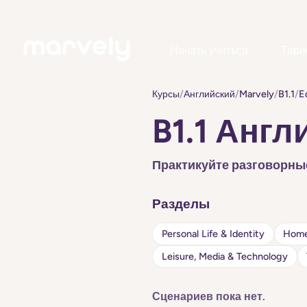
Начать учиться
Тар
Курсы
/
Английский
/
Marvely
/
B1.1
/
E
B1.1 Англ
Практикуйте разговорные 
Разделы
Personal Life & Identity
Home
Leisure, Media & Technology
Сценариев пока нет.